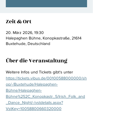
Zeit & Ort
20. März 2026, 19:30
Halepaghen Bühne, Konopkastraße, 21614
Buxtehude, Deutschland
Über die Veranstaltung
Weitere Infos und Tickets gibt‘s unter 
https://tickets.vibus.de/00100588000000/sh
op/-/Buxtehude/Halepaghen-
Bühne/Halepaghen-
Bühne%252C_Konopkastr_5/Irish_Folk_and
_Dance_Night/-/vstdetails.aspx?
VstKey=10058800660320000