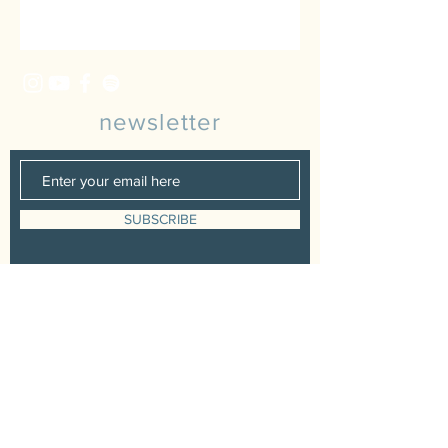
newsletter
SUBSCRIBE
Management & Booking
Zoe Winter
0170 9683 462
www.winter-harfe.com