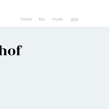
home
bio
music
gigs
nhof